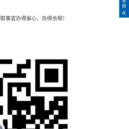
客
）
服
提取事宜办得省心、办得合规！