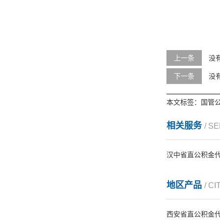
上一条
没
下一条
没
本文标签：
国管
相关服务
/ S
汉中省直公积金
地区产品
/ CI
西安省直公积金