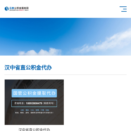
汉中省直公积金代办
汉中省直公积金代办